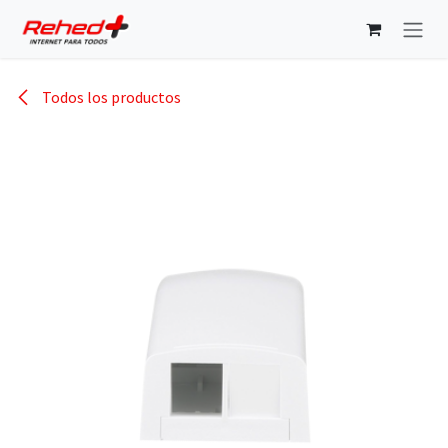
Ir al contenido
Todos los productos