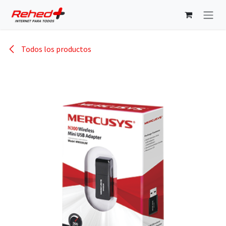
Ir al contenido
Todos los productos