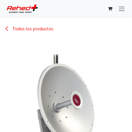
Ir al contenido
Todos los productos