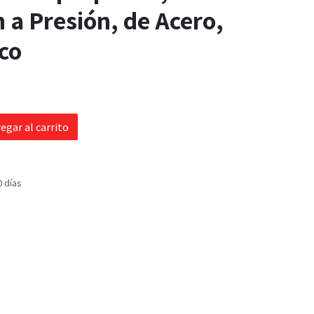
n a Presión, de Acero,
co
egar al carrito
0 días