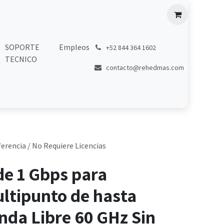
SOPORTE
Empleos
͏
+52 844 364 1602
TECNICO
contacto@rehedmas.com
erencia / No Requiere Licencias
de 1 Gbps para
ltipunto de hasta
nda Libre 60 GHz Sin