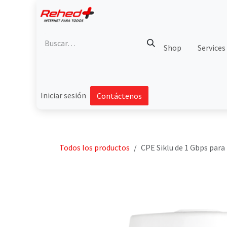
Ir al contenido
Shop
Services
Iniciar sesión
Contáctenos
Todos los productos
CPE Siklu de 1 Gbps para