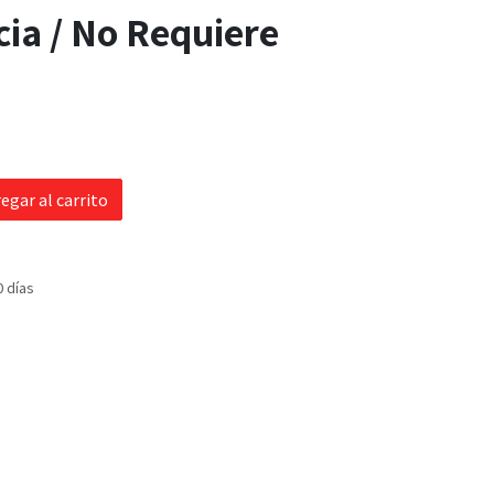
cia / No Requiere
egar al carrito
0 días