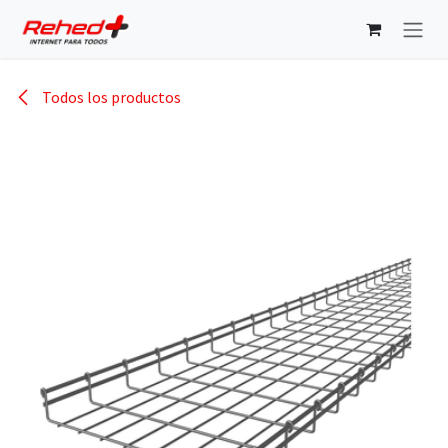
Ir al contenido
Todos los productos