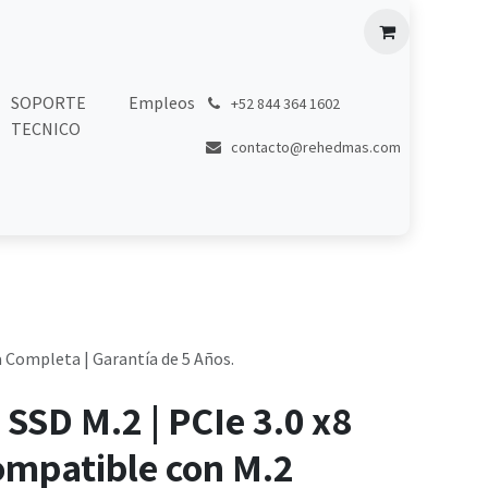
SOPORTE
Empleos
͏
+52 844 364 1602
TECNICO
contacto@rehedmas.com
a Completa | Garantía de 5 Años.
SSD M.2 | PCIe 3.0 x8
ompatible con M.2