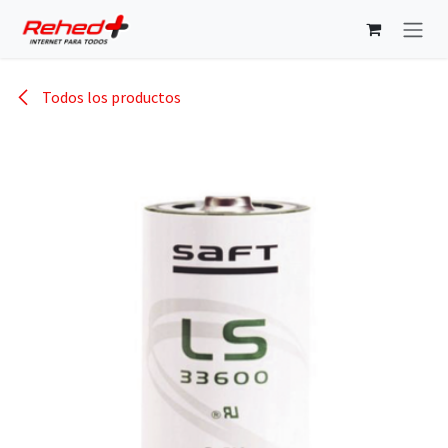
Ir al contenido
Todos los productos