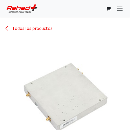
Ir al contenido
Todos los productos