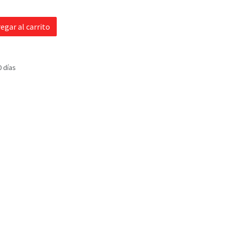
egar al carrito
0 días