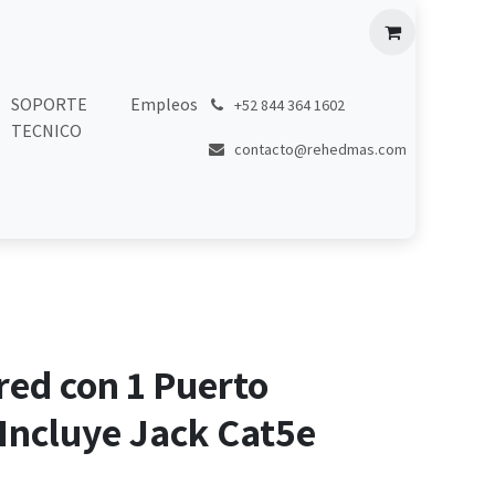
SOPORTE
Empleos
͏
+52 844 364 1602
TECNICO
contacto@rehedmas.com
red con 1 Puerto
Incluye Jack Cat5e