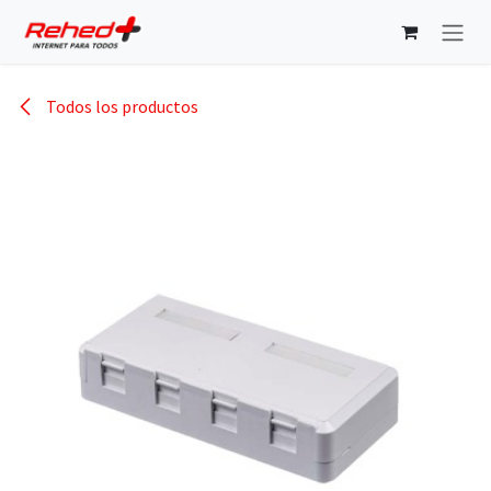
Ir al contenido
Todos los productos