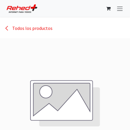
Ir al contenido
Todos los productos