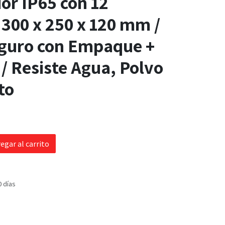
ior IP65 con 12
 300 x 250 x 120 mm /
eguro con Empaque +
 / Resiste Agua, Polvo
to
egar al carrito
0 días