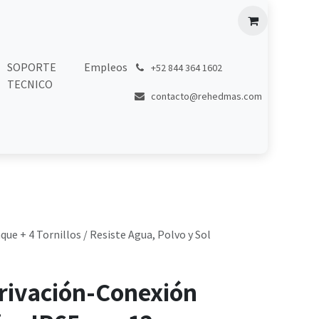
SOPORTE
Empleos
͏
+52 844 364 1602
TECNICO
contacto@rehedmas.com
ue + 4 Tornillos / Resiste Agua, Polvo y Sol
rivación-Conexión