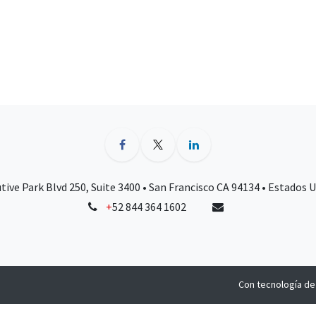
tive Park Blvd 250, Suite 3400 • San Francisco CA 94134 • Estados 
+
52 844 364 1602
Con tecnología d