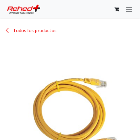
Ir al contenido
Todos los productos