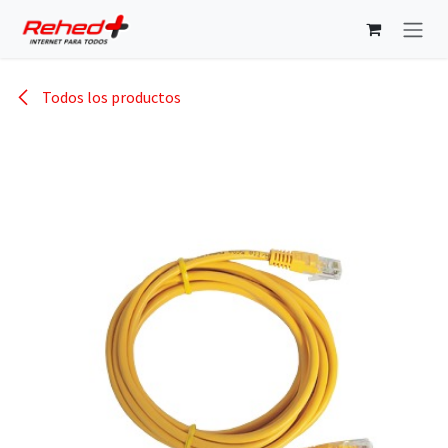
Ir al contenido
Todos los productos