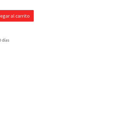
egar al carrito
0 días