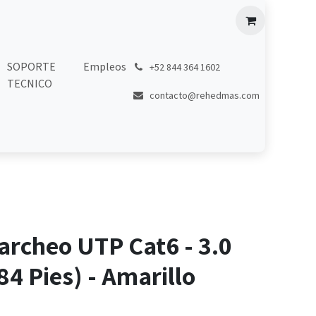
SOPORTE
Empleos
͏
+52 844 364 1602
TECNICO
contacto@rehedmas.com
archeo UTP Cat6 - 3.0
84 Pies) - Amarillo