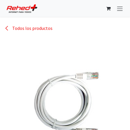
Ir al contenido
Todos los productos