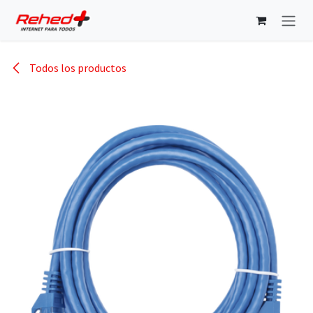
Ir al contenido
Todos los productos