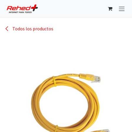
Ir al contenido
Todos los productos