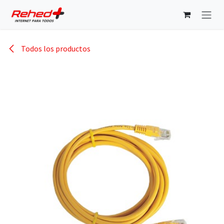
Ir al contenido
Todos los productos