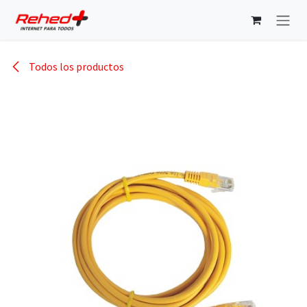
Ir al contenido
Todos los productos