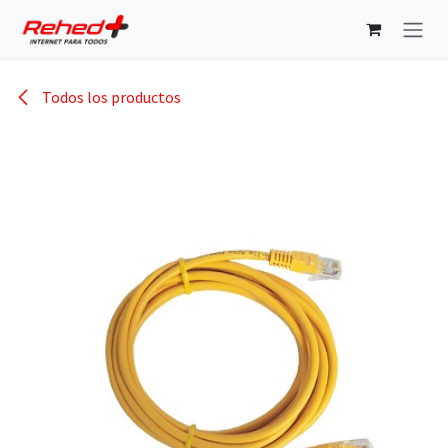
Ir al contenido
Todos los productos