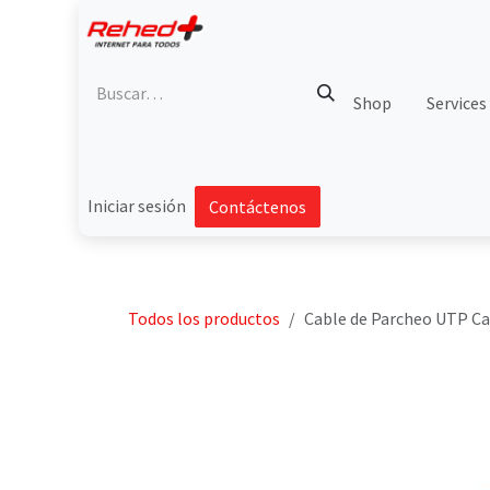
Ir al contenido
Shop
Services
Iniciar sesión
Contáctenos
Todos los productos
Cable de Parcheo UTP Cat5