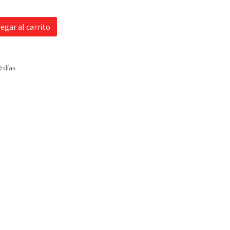
egar al carrito
0 días