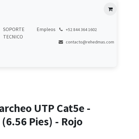
SOPORTE
Empleos
͏
+52 844 364 1602
TECNICO
contacto@rehedmas.com
archeo UTP Cat5e -
(6.56 Pies) - Rojo