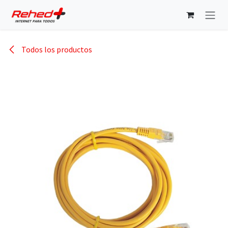
Ir al contenido
Todos los productos