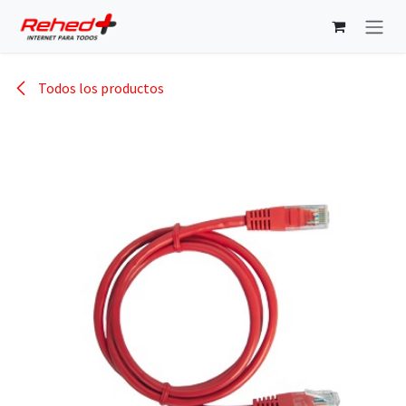
Ir al contenido
Todos los productos