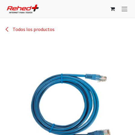
Ir al contenido
Todos los productos