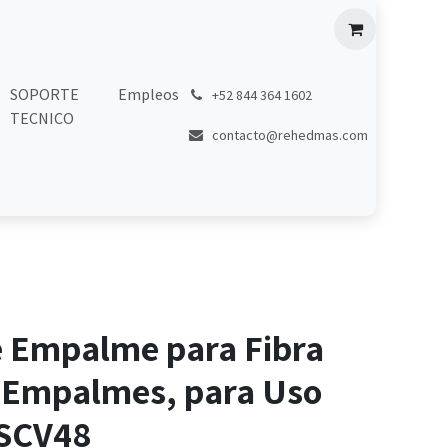
SOPORTE
Empleos
͏
+52 844 364 1602
TECNICO
contacto@rehedmas.com
e Empalme para Fibra
4 Empalmes, para Uso
OSCV48