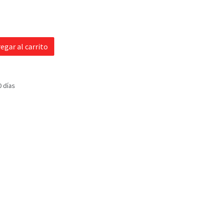
egar al carrito
0 días