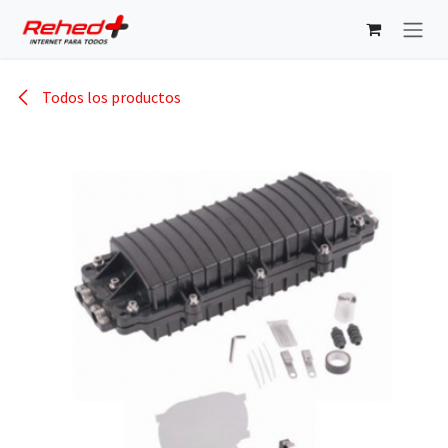
Ir al contenido
Todos los productos