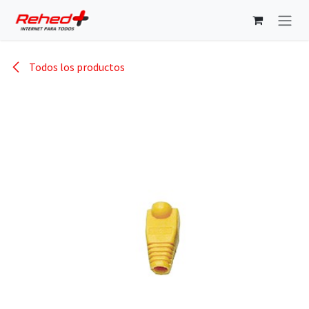
Ir al contenido
Todos los productos