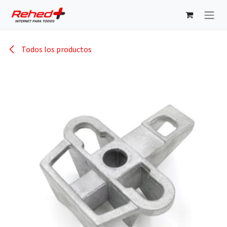
Ir al contenido
Todos los productos