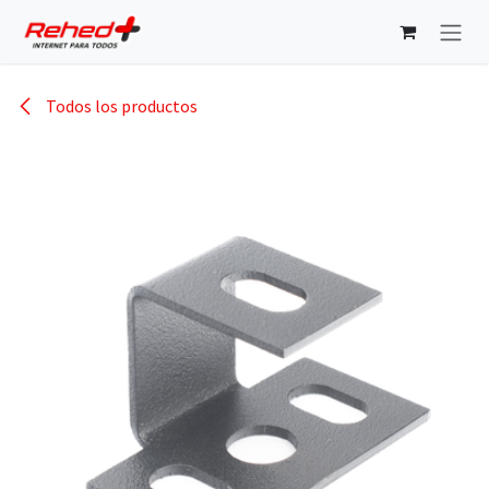
Ir al contenido
Todos los productos