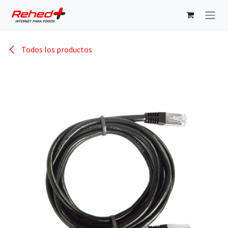
Ir al contenido
Todos los productos