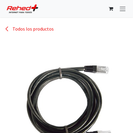
Ir al contenido
Todos los productos