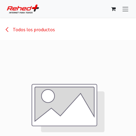
Ir al contenido
Todos los productos