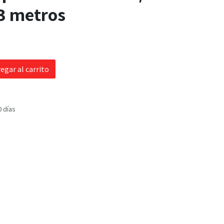
3 metros
egar al carrito
0 días