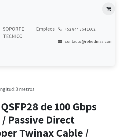
SOPORTE
Empleos
͏
+52 844 364 1602
TECNICO
contacto@rehedmas.com
ongitud: 3 metros
 QSFP28 de 100 Gbps
 / Passive Direct
per Twinax Cable /