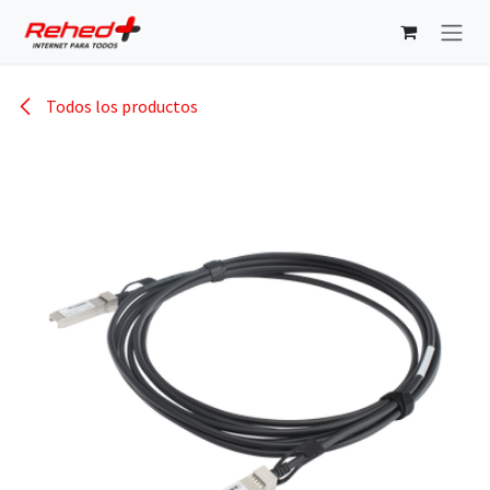
Ir al contenido
Todos los productos