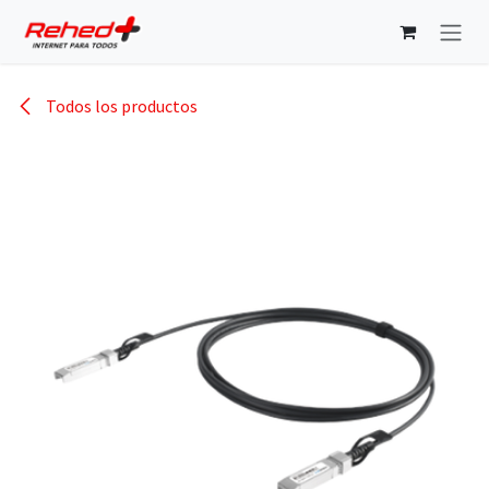
Ir al contenido
Todos los productos