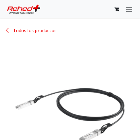
Ir al contenido
Todos los productos