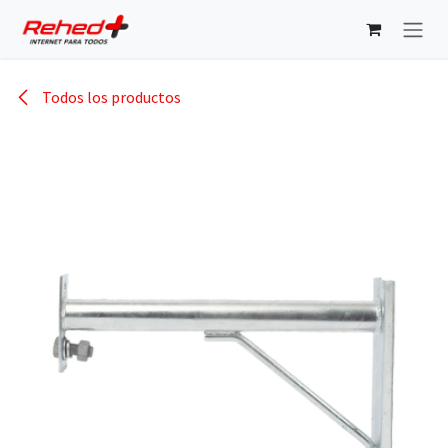
Ir al contenido
Todos los productos