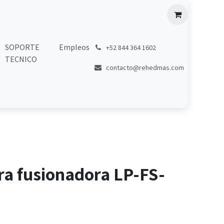
SOPORTE
Empleos
͏
+52 844 364 1602
TECNICO
contacto@rehedmas.com
ra fusionadora LP-FS-