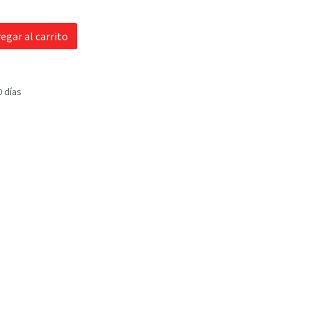
egar al carrito
0 días