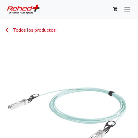
Ir al contenido
Todos los productos