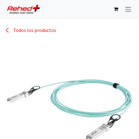
Ir al contenido
Todos los productos