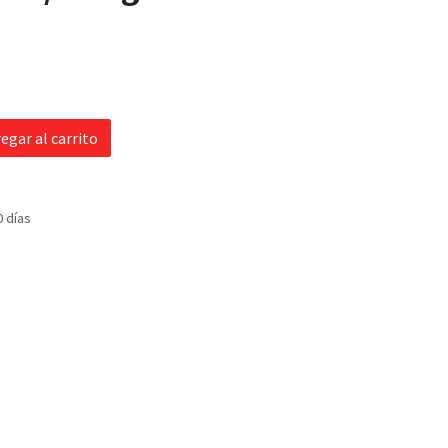
egar al carrito
0 días