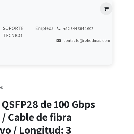
SOPORTE
Empleos
͏
+52 844 364 1602
TECNICO
contacto@rehedmas.com
os
 QSFP28 de 100 Gbps
 / Cable de fibra
ivo / Longitud: 3