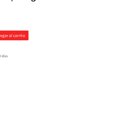
egar al carrito
0 días