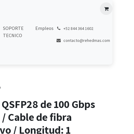
SOPORTE
Empleos
͏
+52 844 364 1602
TECNICO
contacto@rehedmas.com
o
 QSFP28 de 100 Gbps
 / Cable de fibra
vo / Longitud: 1