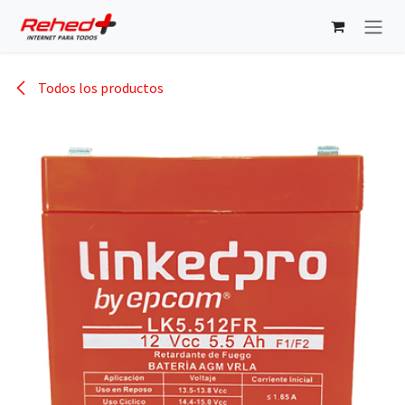
Ir al contenido
Todos los productos