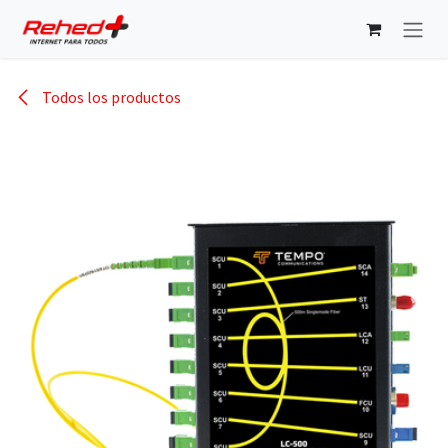
Ir al contenido
Todos los productos