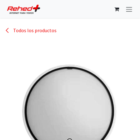
Ir al contenido
Todos los productos