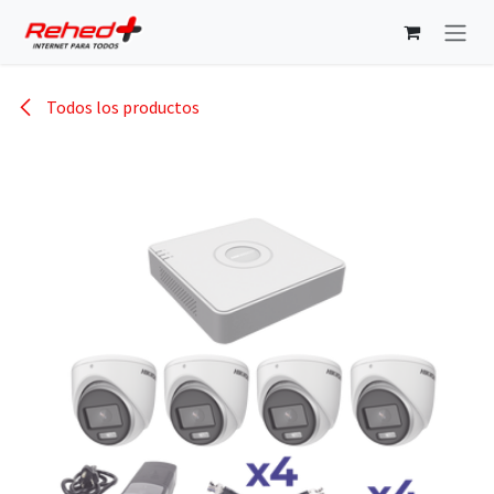
Ir al contenido
Todos los productos