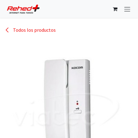
Ir al contenido
Todos los productos