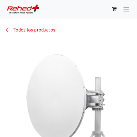
Ir al contenido
Todos los productos